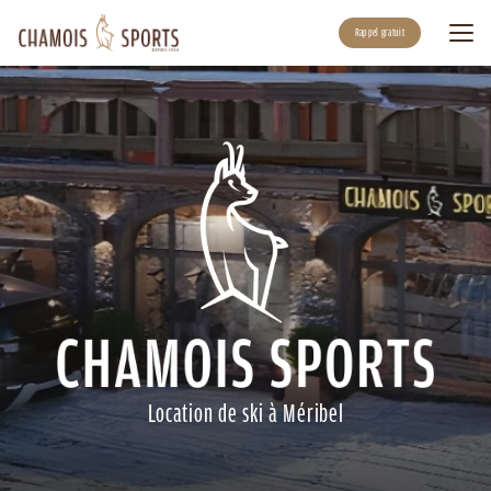
Aller
au
Rappel gratuit
contenu
principal
Location de ski à Méribel