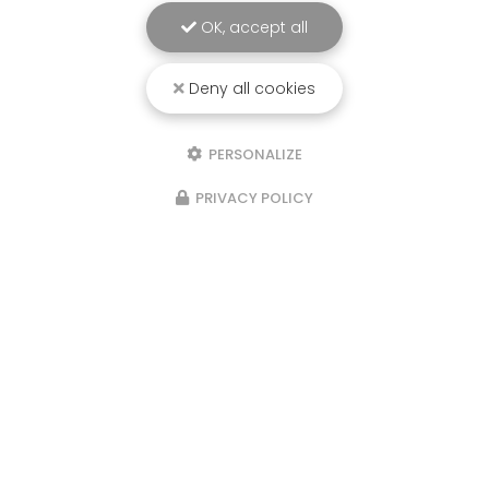
OK, accept all
Toute l'actualité
Deny all cookies
PERSONALIZE
PRIVACY POLICY
Location de ski à Méribel
626 route de l'Altiport
Altitude 1600 73550 MÉRIBEL LES ALLUES
04 79 08 60 57
chamois-sports@wanadoo.fr
Lundi au vendredi
8h30 - 12h30 / 14h30 - 19h30
Samedi, dimanche