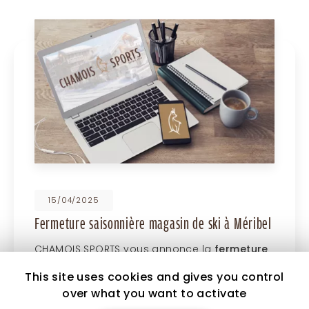
15/04/2025
Fermeture saisonnière magasin de ski à Méribel
CHAMOIS SPORTS vous annonce la
fermeture
saisonnière du magasin de ski à Méribel.
This site uses cookies and gives you control
Votre
location de ski à Méribel
, tiens à
over what you want to activate
remercier ses clients les plus fidèles…