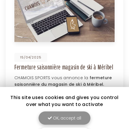
15/04/2025
Fermeture saisonnière magasin de ski à Méribel
CHAMOIS SPORTS vous annonce la
fermeture
saisonnière du magasin de ski à Méribel.
Votre
location de ski à Méribel
, tiens à
This site uses cookies and gives you control
remercier ses clients les plus fidèles…
over what you want to activate
Toute l'actualité
OK, accept all