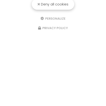
Deny all cookies
PERSONALIZE
PRIVACY POLICY
Location de ski à Méribel
626 route de l'Altiport
Altitude 1600 73550 MÉRIBEL LES ALLUES
04 79 08 60 57
chamois-sports@wanadoo.fr
Lundi au vendredi
8h30 - 12h30 / 14h30 - 19h30
Samedi, dimanche
8h30 - 19h30
Les horaires peuvent changer
en basse saison et pendant
les vacances scolaires.