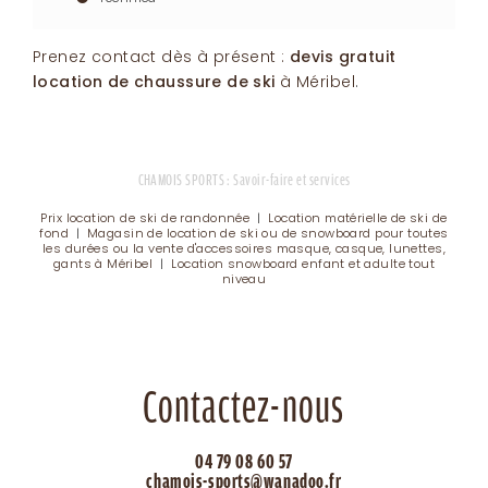
Prenez contact dès à présent :
devis gratuit
location de chaussure de ski
à Méribel
.
CHAMOIS SPORTS : Savoir-faire et services
Prix location de ski de randonnée
|
Location matérielle de ski de
fond
|
Magasin de location de ski ou de snowboard pour toutes
les durées ou la vente d'accessoires masque, casque, lunettes,
gants à Méribel
|
Location snowboard enfant et adulte tout
niveau
Contactez-nous
04 79 08 60 57
chamois-sports@wanadoo.fr