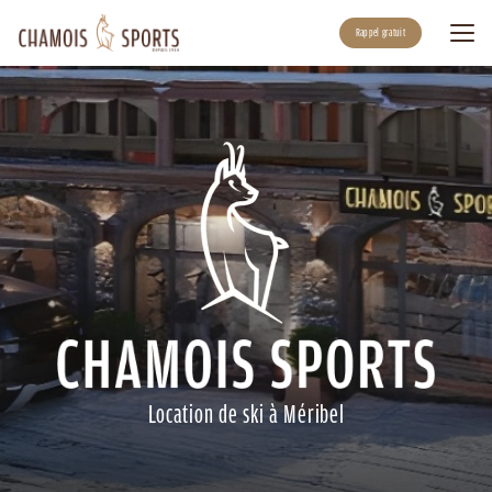
Aller
au
Rappel gratuit
contenu
principal
Location de ski à Méribel