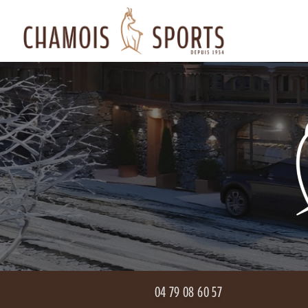
Aller
Navigation principale
au
contenu
principal
04 79 08 60 57