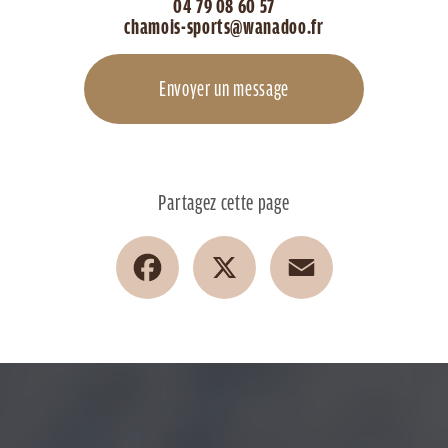
04 79 08 60 57
chamois-sports@wanadoo.fr
Envoyer un message
Partagez cette page
Facebook
X
Email