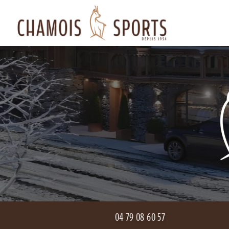
Aller
Navigation principale
au
contenu
principal
04 79 08 60 57