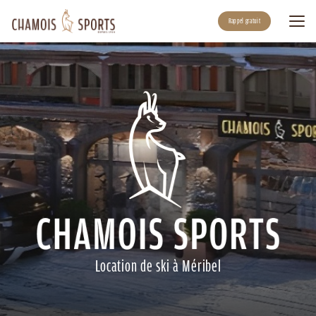
Aller
au
Rappel gratuit
contenu
principal
Location de ski à Méribel