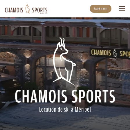
Aller
au
Rappel gratuit
contenu
principal
Location de ski à Méribel