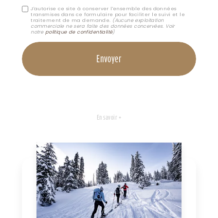
J'autorise ce site à conserver l'ensemble des données
transmises dans ce formulaire pour faciliter le suivi et le
traitement de ma demande.
(Aucune exploitation
commerciale ne sera faite des données concervées. Voir
notre
politique de confidentialité
)
En savoir +