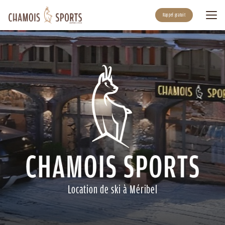
Aller
au
Rappel gratuit
contenu
principal
Location de ski à Méribel