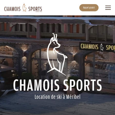
Aller
au
Rappel gratuit
contenu
principal
Location de ski à Méribel