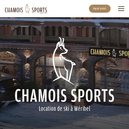
Aller
au
Rappel gratuit
contenu
principal
Location de ski à Méribel