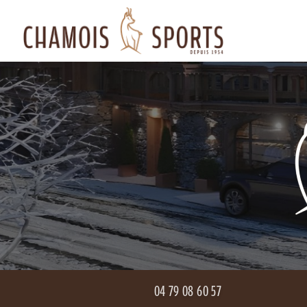
Aller
Navigation principale
au
contenu
principal
04 79 08 60 57