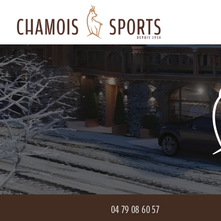
Aller
Navigation principale
au
contenu
principal
04 79 08 60 57