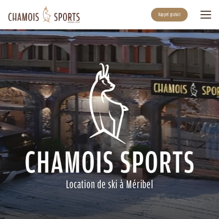
Aller
au
Rappel gratuit
contenu
principal
Location de ski à Méribel