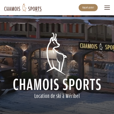
Aller
au
Rappel gratuit
contenu
principal
Location de ski à Méribel