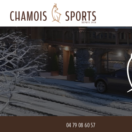
Aller
Navigation principale
au
contenu
principal
04 79 08 60 57