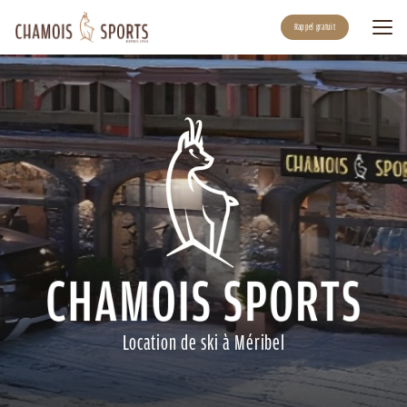
Aller
au
Rappel gratuit
contenu
principal
Location de ski à Méribel