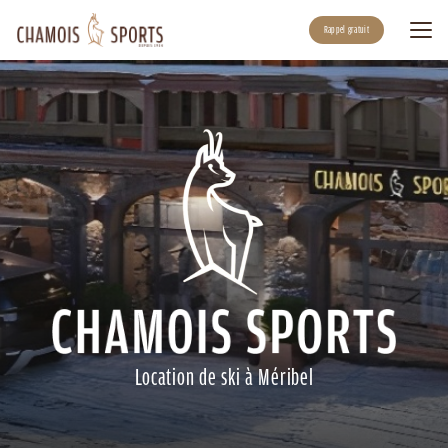
Aller
au
Rappel gratuit
contenu
principal
Location de ski à Méribel