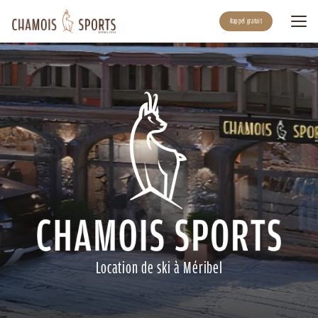
Aller
au
Rappel gratuit
contenu
principal
Location de ski à Méribel