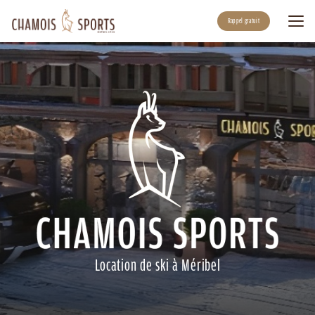
Aller
au
Rappel gratuit
contenu
principal
Location de ski à Méribel