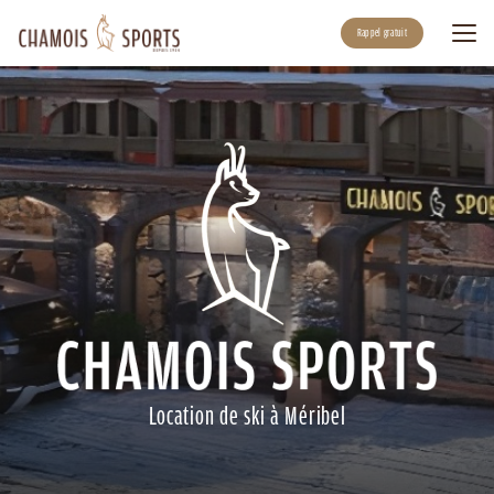
Aller
au
Rappel gratuit
contenu
principal
Location de ski à Méribel