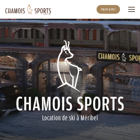
Aller
au
Rappel gratuit
contenu
principal
Location de ski à Méribel