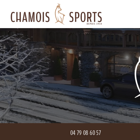
Aller
Navigation principale
au
contenu
principal
04 79 08 60 57