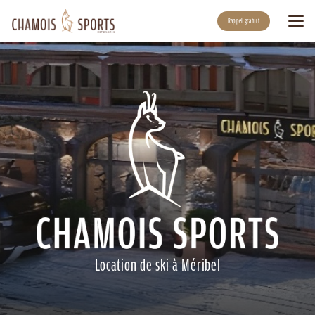
Aller
au
Rappel gratuit
contenu
principal
Location de ski à Méribel