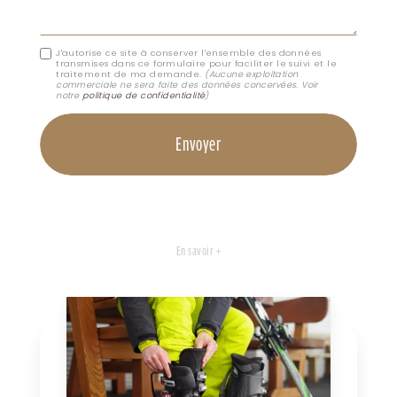
J'autorise ce site à conserver l'ensemble des données
transmises dans ce formulaire pour faciliter le suivi et le
traitement de ma demande.
(Aucune exploitation
commerciale ne sera faite des données concervées. Voir
notre
politique de confidentialité
)
En savoir +