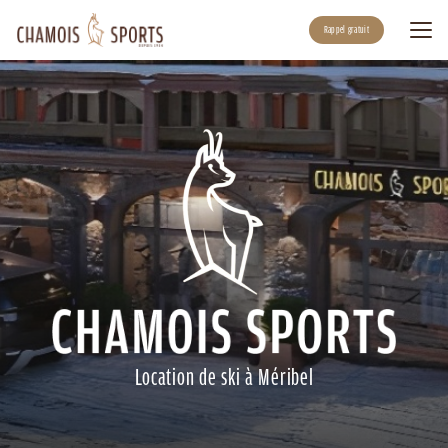
Aller
au
Rappel gratuit
contenu
principal
Location de ski à Méribel