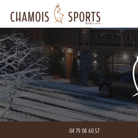
Aller
Navigation principale
au
contenu
principal
04 79 08 60 57