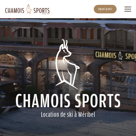
Aller
au
Rappel gratuit
contenu
principal
Location de ski à Méribel